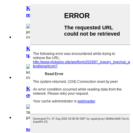
Κέντημα πλαστικό πράσινο 335*335
mm σκελετός κρίκος ...
Κέντημα S5M-1195*35 μαύρος
ιμάντας χρονισμού για...
Κέντημα G0011 μαύρο νάιλον
συρόμενο ...
καλής ποιότητας μηχανή κεντήματος