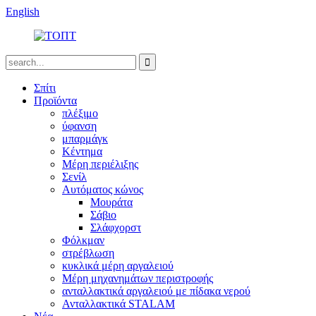
English
Σπίτι
Προϊόντα
πλέξιμο
ύφανση
μπαρμάγκ
Κέντημα
Μέρη περιέλιξης
Σενίλ
Αυτόματος κώνος
Μουράτα
Σάβιο
Σλάφχορστ
Φόλκμαν
στρέβλωση
κυκλικά μέρη αργαλειού
Μέρη μηχανημάτων περιστροφής
ανταλλακτικά αργαλειού με πίδακα νερού
Ανταλλακτικά STALAM