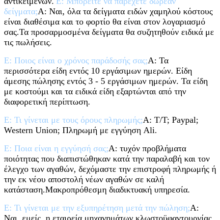
αντικειμένων.
Ε: Μπορείτε να παρέχετε δωρεάν
δείγματα;
Α: Ναι, όλα τα δείγματα ειδών χαμηλού κόστους
είναι διαθέσιμα και το φορτίο θα είναι στον λογαριασμό
σας.
Τα προσαρμοσμένα δείγματα θα συζητηθούν ειδικά με
τις πωλήσεις.
Ε: Ποιος είναι ο χρόνος παράδοσής σας;
Α: Τα
περισσότερα είδη εντός 10 εργάσιμων ημερών. Είδη
άμεσης πώλησης εντός 3 - 5 εργάσιμων ημερών. Τα είδη
με κοστούμι και τα ειδικά είδη εξαρτώνται από την
διαφορετική περίπτωση.
Ε: Τι γίνεται με τους όρους πληρωμής;
Α: T/T; Paypal;
Western Union; Πληρωμή με εγγύηση Ali.
Ε: Ποια είναι η εγγύησή σας;
Α: τυχόν προβλήματα
ποιότητας που διαπιστώθηκαν κατά την παραλαβή και τον
έλεγχο των αγαθών, δεχόμαστε την επιστροφή πληρωμής ή
την εκ νέου αποστολή νέων αγαθών σε καλή
κατάσταση.
Μακροπρόθεσμη διαδικτυακή υπηρεσία.
Ε: Τι γίνεται με την εξυπηρέτηση μετά την πώληση;
Α:
Ναι, εμείς, η εταιρεία μηχανημάτων κλωστοϋφαντουργίας