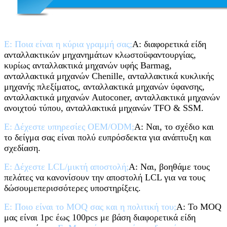
Ε: Ποια είναι η κύρια γραμμή σας;
Α: διαφορετικά είδη
ανταλλακτικών μηχανημάτων κλωστοϋφαντουργίας,
κυρίως ανταλλακτικά μηχανών υφής Barmag,
ανταλλακτικά μηχανών Chenille, ανταλλακτικά κυκλικής
μηχανής πλεξίματος, ανταλλακτικά μηχανών ύφανσης,
ανταλλακτικά μηχανών Autoconer, ανταλλακτικά μηχανών
ανοιχτού τύπου, ανταλλακτικά μηχανών TFO & SSM.
Ε: Δέχεστε υπηρεσίες OEM/ODM;
Α: Ναι, το σχέδιο και
το δείγμα σας είναι πολύ ευπρόσδεκτα για ανάπτυξη και
σχεδίαση.
Ε: Δέχεστε LCL/μικτή αποστολή;
Α: Ναι, βοηθάμε τους
πελάτες να κανονίσουν την αποστολή LCL για να τους
δώσουμε
περισσότερες υποστηρίξεις.
Ε: Ποιο είναι το MOQ σας και η πολιτική του;
Α: Το MOQ
μας είναι 1pc έως 100pcs με βάση διαφορετικά είδη