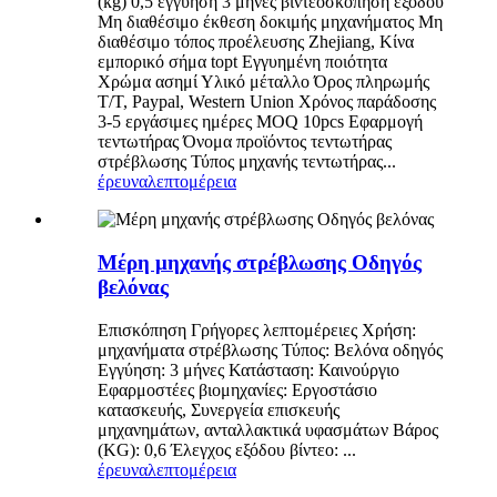
(kg) 0,5 εγγύηση 3 μήνες βιντεοσκόπηση εξόδου
Μη διαθέσιμο έκθεση δοκιμής μηχανήματος Μη
διαθέσιμο τόπος προέλευσης Zhejiang, Κίνα
εμπορικό σήμα topt Εγγυημένη ποιότητα
Χρώμα ασημί Υλικό μέταλλο Όρος πληρωμής
T/T, Paypal, Western Union Χρόνος παράδοσης
3-5 εργάσιμες ημέρες MOQ 10pcs Εφαρμογή
τεντωτήρας Όνομα προϊόντος τεντωτήρας
στρέβλωσης Τύπος μηχανής τεντωτήρας...
έρευνα
λεπτομέρεια
Μέρη μηχανής στρέβλωσης Οδηγός
βελόνας
Επισκόπηση Γρήγορες λεπτομέρειες Χρήση:
μηχανήματα στρέβλωσης Τύπος: Βελόνα οδηγός
Εγγύηση: 3 μήνες Κατάσταση: Καινούργιο
Εφαρμοστέες βιομηχανίες: Εργοστάσιο
κατασκευής, Συνεργεία επισκευής
μηχανημάτων, ανταλλακτικά υφασμάτων Βάρος
(KG): 0,6 Έλεγχος εξόδου βίντεο: ...
έρευνα
λεπτομέρεια