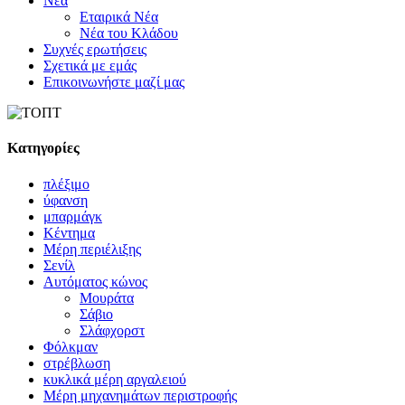
Νέα
Εταιρικά Νέα
Νέα του Κλάδου
Συχνές ερωτήσεις
Σχετικά με εμάς
Επικοινωνήστε μαζί μας
Κατηγορίες
πλέξιμο
ύφανση
μπαρμάγκ
Κέντημα
Μέρη περιέλιξης
Σενίλ
Αυτόματος κώνος
Μουράτα
Σάβιο
Σλάφχορστ
Φόλκμαν
στρέβλωση
κυκλικά μέρη αργαλειού
Μέρη μηχανημάτων περιστροφής