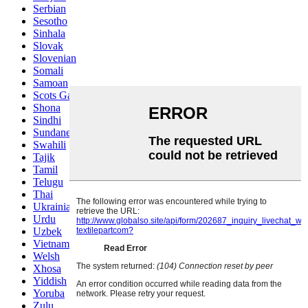
Serbian
Sesotho
Sinhala
Slovak
Slovenian
Somali
Samoan
Scots Gaelic
Shona
Sindhi
Sundanese
Swahili
Tajik
Tamil
Telugu
Thai
Ukrainian
Urdu
Uzbek
Vietnamese
Welsh
Xhosa
Yiddish
Yoruba
Zulu