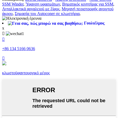
SSM Winder
,
Ύφανση υφασμάτων
,
Βηματικός κινητήρας για SSM
,
Ανταλλακτικά αργαλειού με ξίφος
,
Μηχανή περιστροφής ανοιχτού
άκρου
,
Σημασία του Autoconer σε κλωστήρια
,
Γουλιέλμος
x


+86 134 5166 0636

κλωστοϋφαντουργικό μέρος