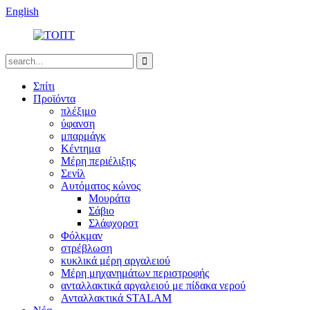
English
Σπίτι
Προϊόντα
πλέξιμο
ύφανση
μπαρμάγκ
Κέντημα
Μέρη περιέλιξης
Σενίλ
Αυτόματος κώνος
Μουράτα
Σάβιο
Σλάφχορστ
Φόλκμαν
στρέβλωση
κυκλικά μέρη αργαλειού
Μέρη μηχανημάτων περιστροφής
ανταλλακτικά αργαλειού με πίδακα νερού
Ανταλλακτικά STALAM