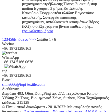
μηχανήματα στρέβλωσης Τύπος: Συσκευή stop
motion Εγγύηση: 3 μήνες Κατάσταση:
Καινούριο Εφαρμοστέοι κλάδοι: Εργοστάσιο
κατασκευής, Συνεργεία επισκευής
μηχανημάτων, ανταλλακτικά υφασμάτων Βάρος
(KG): 0,6 Εξερχόμενο βίντεο-επιθεώρηση...
έρευνα
λεπτομέρεια
1
2
3
4
5
6
Επόμενο >
>>
Σελίδα 1 / 6
Wechat
+86 18721296163
WhatsApp
+86 134 5166 0636
τηλ.
+86 18721296163
E-mail
shine666@topt-textile.com
Διεύθυνση
Δωμάτιο 403, Οδός DongPing αρ. 272, Τεχνολογικό Κτίριο
YiYang ZhiTong, Βιομηχανική Ζώνη, Suzhou, Κίνα Ταχυδρομικός
κώδικας: 215128
© Πνευματικά δικαιώματα - 2010-2022: Με επιφύλαξη παντός
δικαιώματος.
Ζεστά προϊόντα
-
Χάρτης ιστότοπου
-
AMP Κινητό